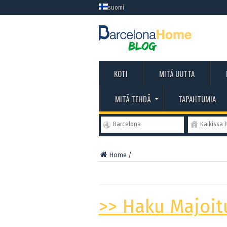
suomi
KOTI
MITÄ UUTTA
MITÄ TEHDÄ
TAPAHTUMIA
Barcelona
Kaikissa 
Home
/
>> Haku Majoit