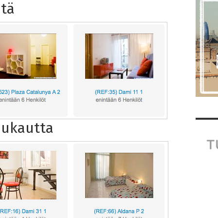
ötä
uukautta