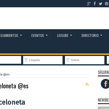
LOJAMIENTOS
EVENTOS
LEISURE
DIRECTORIO
SÍGUEN
eta @es
eloneta @es
NEWBIE
celoneta