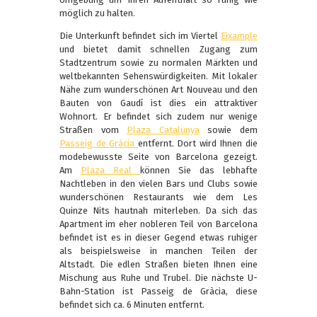
möglich zu halten.
Die Unterkunft befindet sich im Viertel
Eixample
und bietet damit schnellen Zugang zum
Stadtzentrum sowie zu normalen Märkten und
weltbekannten Sehenswürdigkeiten. Mit lokaler
Nähe zum wunderschönen Art Nouveau und den
Bauten von Gaudí ist dies ein attraktiver
Wohnort. Er befindet sich zudem nur wenige
Straßen vom
Plaza Catalunya
sowie dem
Passeig de Gràcia
entfernt. Dort wird Ihnen die
modebewusste Seite von Barcelona gezeigt.
Am
Plaza Real
können Sie das lebhafte
Nachtleben in den vielen Bars und Clubs sowie
wunderschönen Restaurants wie dem Les
Quinze Nits hautnah miterleben. Da sich das
Apartment im eher nobleren Teil von Barcelona
befindet ist es in dieser Gegend etwas ruhiger
als beispielsweise in manchen Teilen der
Altstadt. Die edlen Straßen bieten Ihnen eine
Mischung aus Ruhe und Trubel. Die nächste U-
Bahn-Station ist Passeig de Gràcia, diese
befindet sich ca. 6 Minuten entfernt.