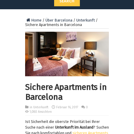
SEARCH
Home
/
Über Barcelona
/
Unterkunft
/
Sichere Apartments in Barcelona
Sichere Apartments in
Barcelona
in
Unterkunft
Februar 16, 2017
0
1,080 Ansichten
Ist Sicherheit die oberste Priorität bei Ihrer
Suche nach einer
Unterkunft im Ausland
? Suchen
Sie nach komfortablen und
sicheren Apartments