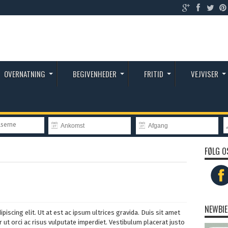
OVERNATNING
BEGIVENHEDER
FRITID
VEJVISER
lserne
FØLG O
NEWBIE
iscing elit. Ut at est ac ipsum ultrices gravida. Duis sit amet
r ut orci ac risus vulputate imperdiet. Vestibulum placerat justo