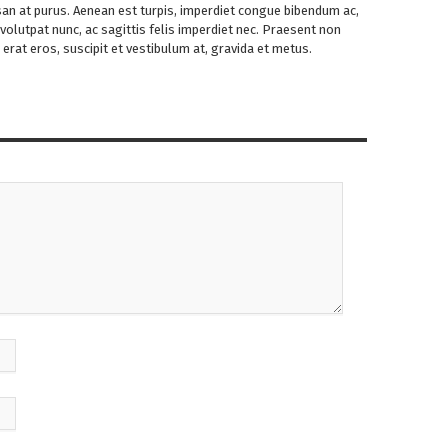
san at purus. Aenean est turpis, imperdiet congue bibendum ac,
olutpat nunc, ac sagittis felis imperdiet nec. Praesent non
erat eros, suscipit et vestibulum at, gravida et metus.