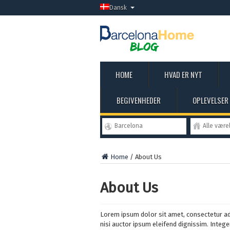
Dansk
HOME
HVAD ER NYT
BEGIVENHEDER
OPLEVELSER
Barcelona
Alle være
Home
/
About Us
About Us
Lorem ipsum dolor sit amet, consectetur adip
nisi auctor ipsum eleifend dignissim. Intege