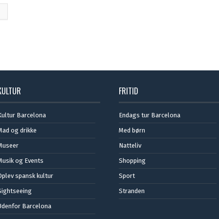
KULTUR
FRITID
Kultur Barcelona
Endags tur Barcelona
Mad og drikke
Med børn
Museer
Natteliv
Musik og Events
Shopping
Oplev spansk kultur
Sport
Sightseeing
Stranden
Udenfor Barcelona