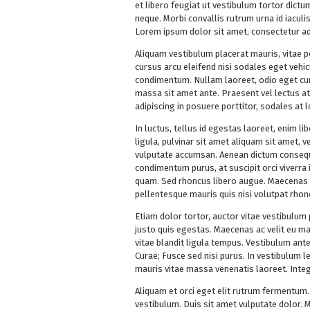
et libero feugiat ut vestibulum tortor dict
neque. Morbi convallis rutrum urna id iaculis
Lorem ipsum dolor sit amet, consectetur adi
Aliquam vestibulum placerat mauris, vitae po
cursus arcu eleifend nisi sodales eget vehi
condimentum. Nullam laoreet, odio eget curs
massa sit amet ante. Praesent vel lectus at
adipiscing in posuere porttitor, sodales at 
In luctus, tellus id egestas laoreet, enim li
ligula, pulvinar sit amet aliquam sit amet,
vulputate accumsan. Aenean dictum conseq
condimentum purus, at suscipit orci viverra i
quam. Sed rhoncus libero augue. Maecenas co
pellentesque mauris quis nisi volutpat rhon
Etiam dolor tortor, auctor vitae vestibulum 
justo quis egestas. Maecenas ac velit eu mau
vitae blandit ligula tempus. Vestibulum ante 
Curae; Fusce sed nisi purus. In vestibulum le
mauris vitae massa venenatis laoreet. Intege
Aliquam et orci eget elit rutrum fermentum
vestibulum. Duis sit amet vulputate dolor. M