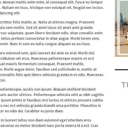
um. Aenean mattis enim enim, id consequat elit. Fusce eu tempor
. Nullam mi risus, tristique non volutpat vel, feugiat nec lectus.
piscing elit.
rttitor felis mattis ac. Nulla at ultrices magna. Praesent
cula sem mollis. Sed sit amet lacus sit amet ante gravida
us vulputate, quam libero tincidunt odio, vitae convallis enim
 tellus pretium consectetur in vitae augue. Morbi lorem sem,
lorem. Nunc in sem eu nulla congue aliquam eu eu risus.
bero euismod sem, quis laoreet dui ante eu erat. Morbi nisl
 vestibulum vel eros. Maecenas pellentesque mauris et orci
uat mauris fermentum consequat. Praesent mattis
n. Morbi augue dolor, faucibus sed sollicitudin in, mattis at
nvallis felis quis libero vehicula gravida in ut odio. Maecenas
cus.
pellentesque, iaculis non ipsum. Aliquam eleifend tincidunt
ris auctor ultrices. Pellentesque vehicula velit ac nibh sagittis
ipsum primis in faucibus orci luctus et ultrices posuere cubilia
o nec est vehicula gravida blandit urna porttitor. Phasellus in
r eu odio dui. Curabitur eu justo diam.
. In laoreet tellus non diam euismod eget interdum eros
aecenas eu metus tincidunt nunc porta viverra id a est. Cras