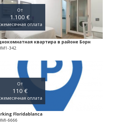
От
1.100 €
Ежемесячная оплата
днокомнатная квартира в районе Борн
HM1-342
От
110 €
Ежемесячная оплата
rking Floridablanca
MI-6666