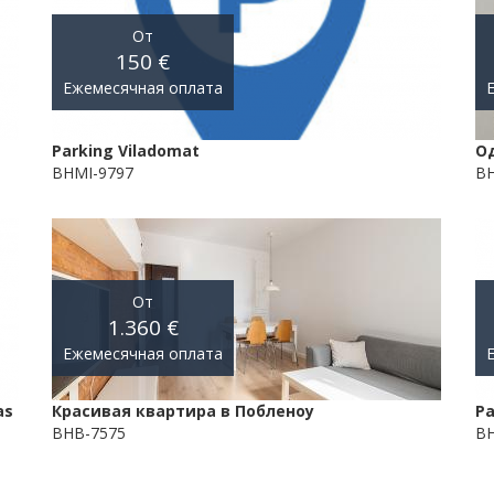
От
150 €
Ежемесячная оплата
Parking Viladomat
О
BHMI-9797
B
От
1.360 €
Ежемесячная оплата
as
Красивая квартира в Побленоу
Pa
BHB-7575
BH