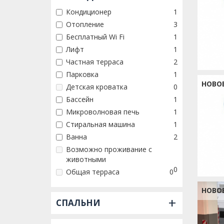
Кондиционер
1
Отопление
3
Бесплатный Wi Fi
1
Лифт
1
Частная терраса
2
Парковка
1
НОВО
Детская кроватка
0
Бассейн
1
Микроволновая печь
1
Стиральная машина
1
Ванна
2
Возможно проживание с
животными
0
Общая терраса
0
НОВО
+
СПАЛЬНИ