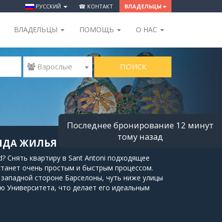
РУССКИЙ
☎ КОНТАКТ
ВЛАДЕЛЬЦЫ
ВЛАДЕЛЬЦЫ
ПОМОЩЬ
O НАС
ПОИСК
 Взрослые
Последнее бронирование 12 минут
тому назад
ЕНДА ЖИЛЬЯ В БАРСЕЛОНЕ
d? Снять квартиру в Sant Antoni подходящее
 станет очень простым и быстрым процессом.
а западной стороне Барселоны, чуть ниже улицы
ью Университета, что делает его идеальным
toni находятся в непосредственной близости от
ы от улицы Las Ramblas. Более того, он очень
, что позволит вам быстро добраться до