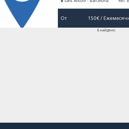
Sant Antoni - Barcelona
Ref. 
От
150€
/ Ежемесяч
6 найдено.