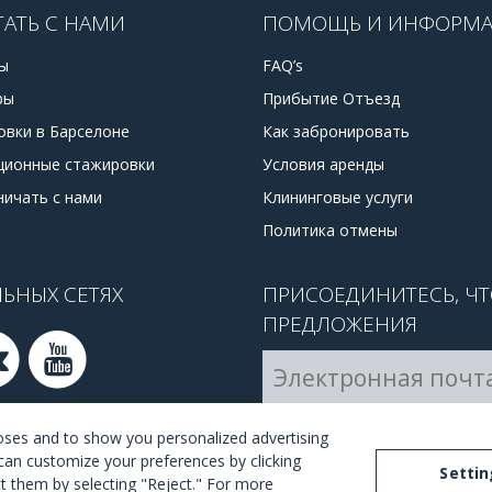
ТАТЬ С НАМИ
ПОМОЩЬ И ИНФОРМ
ы
FAQ’s
ры
Прибытие Отъезд
овки в Барселоне
Как забронировать
ционные стажировки
Условия аренды
ничать с нами
Клининговые услуги
Политика отмены
ЬНЫХ СЕТЯХ
ПРИСОЕДИНИТЕСЬ, Ч
ПРЕДЛОЖЕНИЯ
Я согласен с
правилами и
poses and to show you personalized advertising
can customize your preferences by clicking
Settin
ect them by selecting "Reject." For more