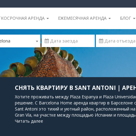
ТКОСРОЧНАЯ АРЕНДА
ЕЖЕМЕСЯЧНАЯ АРЕНДА
БЛОГ
elona
СНЯТЬ КВАРТИРУ В SANT ANTONI | АР
Хотите проживать между Plaza Espanya и Plaza Universida
решение. С Barcelona Home аренда квартир в Барселоне
Sant Antoni это тихий и уютный район, расположенный н
Gran Vía, на участке между площадью Испании и площад
местом для проживания в Барселоне. Квартиры в Sant An
Читать далее
центра каталонской столицы, в нескольких минутах ходьб
хорошо связан с линиями метро: L1, L2, L3 и автобусами