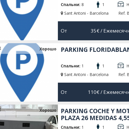
Спальни:
8
1
Н
Sant Antoni - Barcelona
Ref. 
От
35€
/ Ежемесяч
Е
PARKING FLORIDABLA
Xорошо
Спальни:
1
1
Н
Sant Antoni - Barcelona
Ref. 
От
110€
/ Ежемесяч
Е
PARKING COCHE Y MO
Xорошо
PLAZA 26 MEDIDAS 4,55
Спальни:
1
1
Н