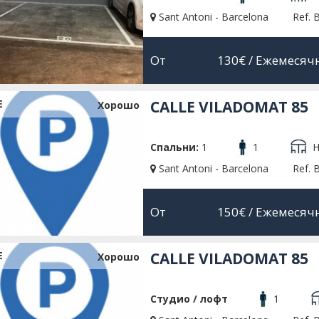
Sant Antoni - Barcelona
Ref. 
От
130€
/ Ежемесяч
Е
CALLE VILADOMAT 85
Xорошо
Спальни:
1
1
Н
Sant Antoni - Barcelona
Ref. 
От
150€
/ Ежемесяч
Е
CALLE VILADOMAT 85
Xорошо
Студио / лофт
1