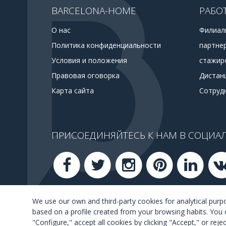
BARCELONA-HOME
РАБО
О нас
Филиал
Политика конфиденциальности
партне
Условия и положения
стажир
Правовая оговорка
Дистан
Карта сайта
Сотруд
ПРИСОЕДИНЯЙТЕСЬ К НАМ В СОЦИАЛ
We use our own and third-party cookies for analytical pur
based on a profile created from your browsing habits. You 
"Configure," accept all cookies by clicking "Accept," or rej