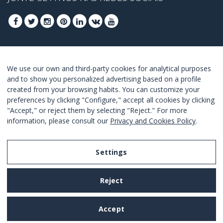
REGISTRA-SE PARA OBTER OS SEUS MELHORES
We use our own and third-party cookies for analytical purposes
OFERTAS
and to show you personalized advertising based on a profile
created from your browsing habits. You can customize your
JUNTE-SE
preferences by clicking "Configure," accept all cookies by clicking
"Accept," or reject them by selecting "Reject." For more
Estou de acordo com os
termos e as condições
.
information, please consult our
Privacy and Cookies Policy
.
Settings
Legal Notice
Reject
Privacy and Cookies Policy
Terms and Conditions of Use
Accept
Settings