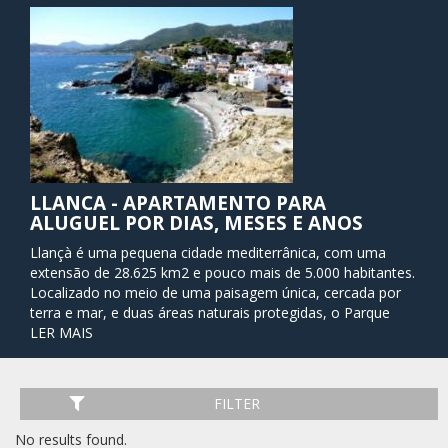
LLANCA - APARTAMENTO PARA
ALUGUEL POR DIAS, MESES E ANOS
Llançà é uma pequena cidade mediterrânica, com uma
extensão de 28.625 km2 e pouco mais de 5.000 habitantes.
Localizado no meio de uma paisagem única, cercada por
terra e mar, e duas áreas naturais protegidas, o Parque
Natural de Cap de Creus e que do Albera. Suas belas praias
LER MAIS
e enseadas tranquilas, a riqueza de elementos significativos
de sua herança cultural que remonta ao período megalítico
(dólmenes pré-históricos e continua a ser) os vestígios
FILTER
significativos da arquitectura românica, fazer Llançà o
destino ideal para férias em família e ativo.
No results found.