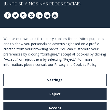
JUNTE-SE A NÓS NAS REDES SOCIAIS
REGISTRA-SE PARA OBTER OS SEUS MELHORES
We use our own and third-party cookies for analytical purposes
OFERTAS
and to show you personalized advertising based on a profile
created from your browsing habits. You can customize your
JUNTE-SE
preferences by clicking "Configure," accept all cookies by clicking
"Accept," or reject them by selecting "Reject." For more
Estou de acordo com os
termos e as condições
.
information, please consult our
Privacy and Cookies Policy
.
Settings
Legal Notice
Reject
Privacy and Cookies Policy
Terms and Conditions of Use
Accept