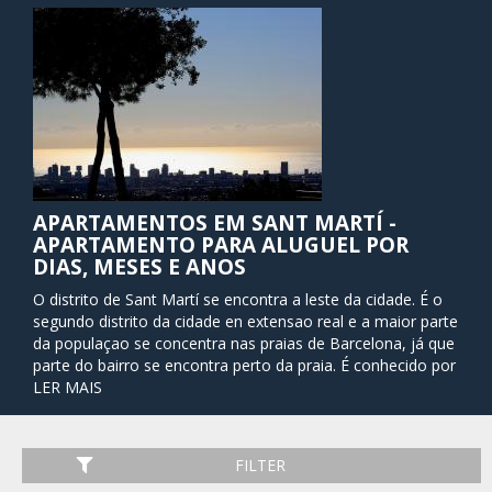
APARTAMENTOS EM SANT MARTÍ -
APARTAMENTO PARA ALUGUEL POR
DIAS, MESES E ANOS
O distrito de Sant Martí se encontra a leste da cidade. É o
segundo distrito da cidade en extensao real e a maior parte
da populaçao se concentra nas praias de Barcelona, já que
parte do bairro se encontra perto da praia. É conhecido por
ser un bairro de classe mádia con muitas zonas comerciais,
LER MAIS
parques e lugares de entretenimiento.
Históricamente falando, este extenso território se
FILTER
desenvolveu mais ao norte a partir do século X, graças a