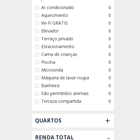
Ar condicionado
0
Aquecimento
0
Wi-Fi GRÁTIS
0
Elevador
0
Terraço privado
0
Estacionamento
0
Cama de crianças
0
Piscina
0
Microonda
0
Máquina de lavar roupa
0
Banheira
0
São permitidos animais
0
Terraza compartida
0
+
QUARTOS
-
RENDA TOTAL