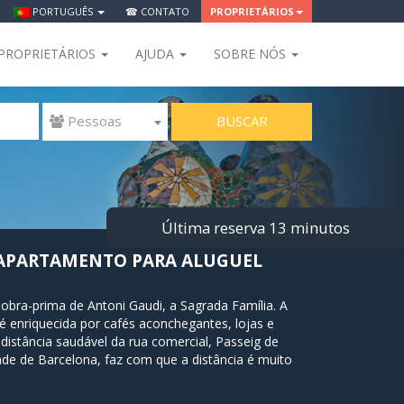
PORTUGUÊS
☎ CONTATO
PROPRIETÁRIOS
PROPRIETÁRIOS
AJUDA
SOBRE NÓS
BUSCAR
 Pessoas
Última reserva 13 minutos
 APARTAMENTO PARA ALUGUEL
obra-prima de Antoni Gaudi, a Sagrada Família. A
 enriquecida por cafés aconchegantes, lojas e
istância saudável da rua comercial, Passeig de
e de Barcelona, ​​faz com que a distância é muito
rimentar fantástico mundo de Gaudí.