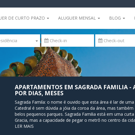
UER DE CURTO PRAZO
ALUGUER MENSAL
BLOG
sidência
APARTAMENTOS EM SAGRADA FAMILIA -
POR DIAS, MESES
Sagrada Famila: o nome é ouvido que esta área é lar de uma 
Catedral é sem dúvida a jóia da coroa da área, mas também é
belos pequenos parques. Sagrada Familia está em uma curta d
Gracia, mas a capacidade de pegar o metrô no centro da cidad
pequena. É a escolha perfeita para o viajante que quer expe
LER MAIS