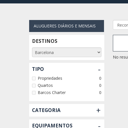
ALUGUERES DIÁRIOS E MENSAIS
DESTINOS
No resul
-
TIPO
Propriedades
0
Quartos
0
Barcos Charter
0
+
CATEGORIA
-
EQUIPAMENTOS