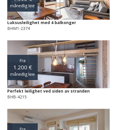
månedlig leie
Luksusleilighet med 4 balkonger
BHM1-2374
Fra
1.200 €
månedlig leie
Perfekt leilighet ved siden av stranden
BHB-4215
Fra