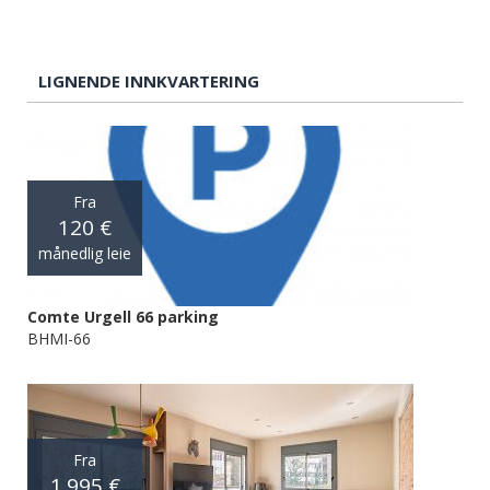
LIGNENDE INNKVARTERING
Fra
120 €
månedlig leie
Comte Urgell 66 parking
BHMI-66
Fra
1.995 €