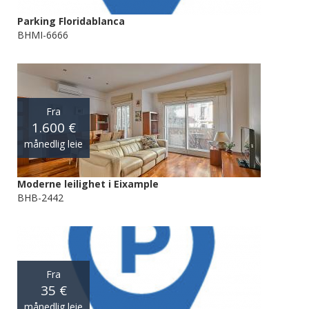
Parking Floridablanca
BHMI-6666
Fra
1.600 €
månedlig leie
Moderne leilighet i Eixample
BHB-2442
Fra
35 €
månedlig leie