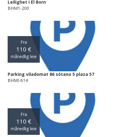
Leilighet i El Born
BHM1-200
Fra
110 €
månedlig leie
Parking viladomat 86 sótano 5 plaza 57
BHMI-614
Fra
110 €
månedlig leie