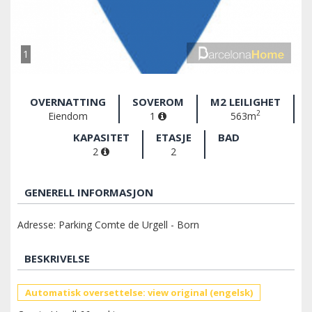
1
OVERNATTING
SOVEROM
M2 LEILIGHET
2
Eiendom
1
563m
KAPASITET
ETASJE
BAD
2
2
GENERELL INFORMASJON
Adresse: Parking Comte de Urgell - Born
BESKRIVELSE
Automatisk oversettelse: view original (engelsk)