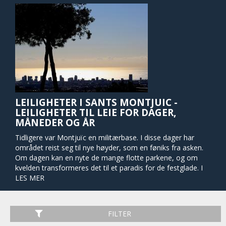
LEILIGHETER I SANTS MONTJUIC -
LEILIGHETER TIL LEIE FOR DAGER,
MÅNEDER OG ÅR
Tidligere var Montjuïc en militærbase. I disse dager har
området reist seg til nye høyder, som en føniks fra asken.
Om dagen kan en nyte de mange flotte parkene, og om
kvelden transformeres det til et paradis for de festglade. I
1992 var dette hovedsetet for OL, og grunnet dette finnes
LES MER
det nå mange sportsfasiliteter som for eksempel
svømming, løping. gåing, sykling, klatring og tennis. Bydelen
har virkelig blomstret, og her finner man blant annet mange
FILTER
barer, restauranter og klubber.