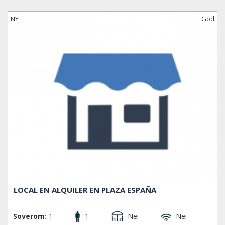
Montjüic tilbyr mange leiligheter med nydelig utsikt over
NY
God
Barcelona, hvor man i fantastiske omgivelser kan nyte god
mat og drikke. Flere museum ligger her, blant andre MNAC
og Fundación Joan Mirò, begge vel verdt et besøk.
Fotballklubben Espanyol spiller sine hjemmekamper her, og
den verdensberømte arkitekten Santiago Calatrava har
konstruert et av sine spektakulære tårn her; Torre
Calatrava. Montjuïc er en bikube av liv og positiv energi. Det
er behagelig og trygt å spasere her om kveldene. Området
er perfekt for å ta seg en drink og spise tapas, og på
kvelden kan du nyte det flotte showet ved den Magiske
Fontenen.
OMRÅDER
El Poble-sec, Hostafrancs, La Bordeta, La Font de la
Guatlla, La Marina de Port, La Marina del Prat Vermell,
Sants, Sants - Badal.
LOCAL EN ALQUILER EN PLAZA ESPAÑA
Soverom:
1
1
Nei
Nei