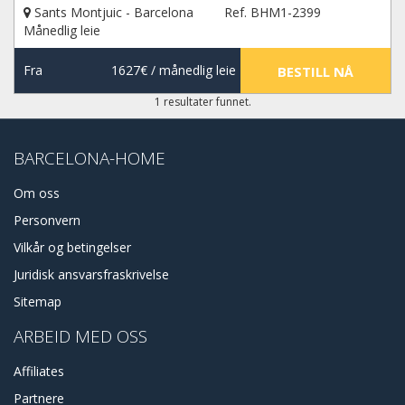
Sants Montjuic - Barcelona
Ref. BHM1-2399
Månedlig leie
Fra
1627€
/ månedlig leie
BESTILL NÅ
1 resultater funnet.
BARCELONA-HOME
Om oss
Personvern
Vilkår og betingelser
Juridisk ansvarsfraskrivelse
Sitemap
ARBEID MED OSS
Affiliates
Partnere