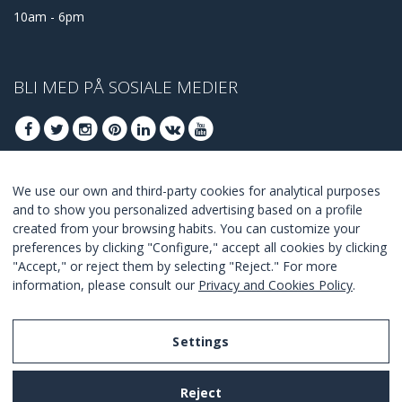
10am - 6pm
BLI MED PÅ SOSIALE MEDIER
We use our own and third-party cookies for analytical purposes
BLI MED FOR Å FÅ VÅRE BESTE TILBUDENE
and to show you personalized advertising based on a profile
created from your browsing habits. You can customize your
ABONNER
preferences by clicking "Configure," accept all cookies by clicking
"Accept," or reject them by selecting "Reject." For more
I Agree with the
terms and conditions
.
information, please consult our
Privacy and Cookies Policy
.
Settings
Legal Notice
Reject
Privacy and Cookies Policy