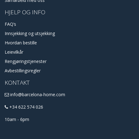
Samarbeid med oss
HJELP OG INFO
FAQ’s
Innsjekking og utsjekking
Hvordan bestille
Leievilkår
Rengjøringstjenester
Avbestillingsregler
KONTAKT
info@barcelona-home.com
+34 622 574 026
10am - 6pm