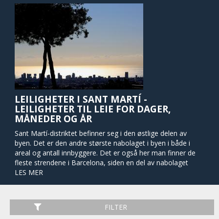
LEILIGHETER I SANT MARTÍ -
LEILIGHETER TIL LEIE FOR DAGER,
MÅNEDER OG ÅR
Sant Martí-distriktet befinner seg i den østlige delen av
byen. Det er den andre største nabolaget i byen i både i
areal og antall innbyggere. Det er også her man finner de
fleste strendene i Barcelona, siden en del av nabolaget
ligger mot sjøen. Det er kjent som et middelklasse-nabolag
LES MER
med mange kommersielle områder, parker, og
underholdning.
FILTER
Dersom man ser på historien til denne bydelen ser man at