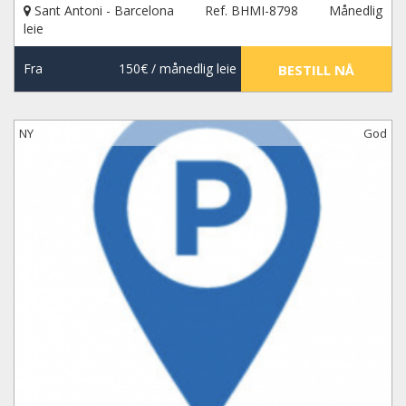
Sant Antoni - Barcelona
Ref. BHMI-8798
Månedlig
leie
Fra
150€
/ månedlig leie
BESTILL NÅ
NY
God