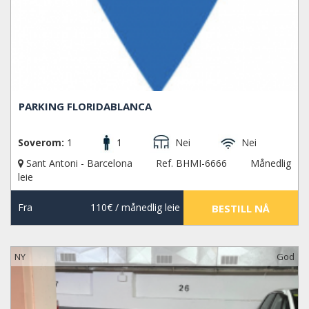
PARKING FLORIDABLANCA
Soverom:
1
1
Nei
Nei
Sant Antoni - Barcelona
Ref. BHMI-6666
Månedlig
leie
Fra
110€
/ månedlig leie
BESTILL NÅ
NY
God