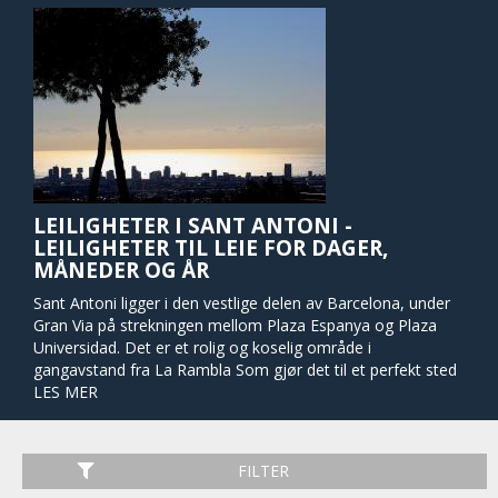
LEILIGHETER I SANT ANTONI -
LEILIGHETER TIL LEIE FOR DAGER,
MÅNEDER OG ÅR
Sant Antoni ligger i den vestlige delen av Barcelona, ​​under
Gran Via på strekningen mellom Plaza Espanya og Plaza
Universidad. Det er et rolig og koselig område i
gangavstand fra La Rambla Som gjør det til et perfekt sted
å leie leilighet.
LES MER
Når du er i Sant Antoni, ikke gå glipp av å besøke markedet
hvor du kan finne alt fra klær og nødvendige ting for alle
typer mat. På søndager er det en overpriset bokloppis og
FILTER
frimerkesamler kommer hit til denne imponerende og vakre