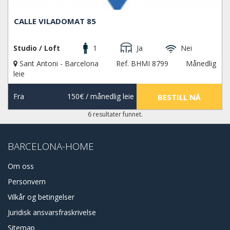
CALLE VILADOMAT 85
Studio / Loft
1
Ja
Nei
Sant Antoni - Barcelona
Ref. BHMI 8799
Månedlig
leie
Fra
150€
/ månedlig leie
BESTILL NÅ
6 resultater funnet.
BARCELONA-HOME
Om oss
Personvern
Vilkår og betingelser
Juridisk ansvarsfraskrivelse
Sitemap