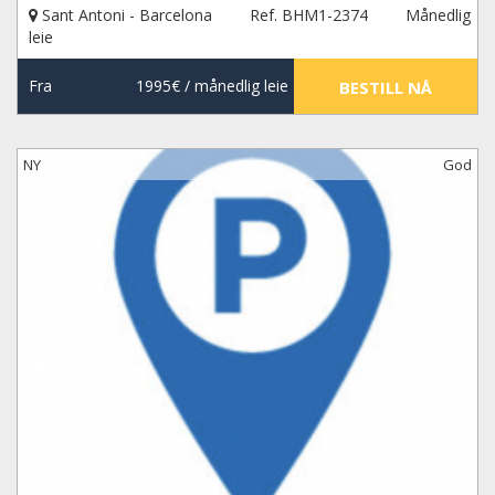
Sant Antoni - Barcelona
Ref. BHM1-2374
Månedlig
leie
Fra
1995€
/ månedlig leie
BESTILL NÅ
NY
God