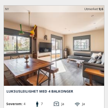
bygningen for å stille ut sine samlinger.
NY
Utmerket
9,6
LUKSUSLEILIGHET MED 4 BALKONGER
Soverom:
4
7
Ja
Ja