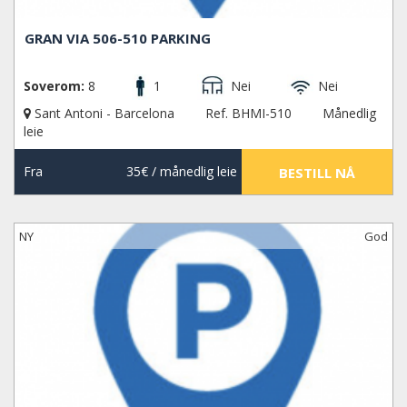
GRAN VIA 506-510 PARKING
Soverom:
8
1
Nei
Nei
Sant Antoni - Barcelona
Ref. BHMI-510
Månedlig
leie
Fra
35€
/ månedlig leie
BESTILL NÅ
NY
God