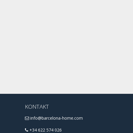
KONTAKT
info@barcelona-home.com
+34 622 574 026