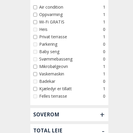
Air condition
1
Oppvarming
1
Wi-Fi GRATIS
1
Heis
0
Privat terrasse
1
Parkering
0
Baby seng
0
Svømmebasseng
0
Mikrobølgeovn
1
Vaskemaskin
1
Badekar
0
Kjæledyr er tillatt
1
Felles terrasse
0
+
SOVEROM
-
TOTAL LEIE