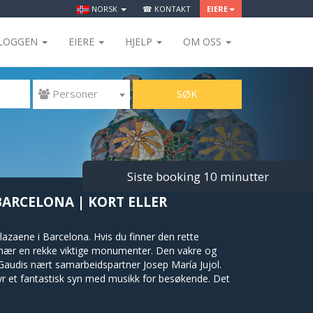
NORSK
☎ KONTAKT
EIERE
LOGGEN
EIERE
HJELP
OM OSS
SØK
 Personer
Siste booking 10 minutter
 BARCELONA | KORT ELLER
zaene i Barcelona. Hvis du finner den rette
ære nær en rekke viktige monumenter. Den vakre og
Gaudis nært samarbeidspartner Josep María Jujol.
byr et fantastisk syn med musikk for besøkende. Det
så i plaza, i en imponerende bygning designet av
der mange butikker, som Mercadona, Fnac, Subway