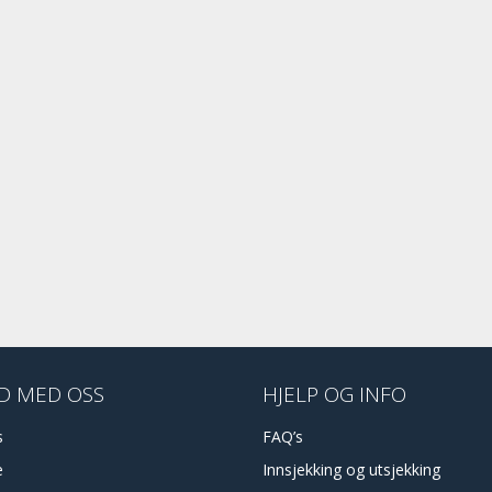
D MED OSS
HJELP OG INFO
s
FAQ’s
e
Innsjekking og utsjekking