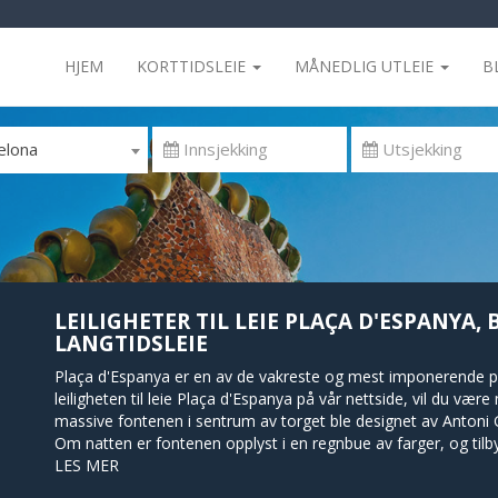
HJEM
KORTTIDSLEIE
MÅNEDLIG UTLEIE
B
elona
LEILIGHETER TIL LEIE PLAÇA D'ESPANYA,
LANGTIDSLEIE
Plaça d'Espanya er en av de vakreste og mest imponerende pla
leiligheten til leie Plaça d'Espanya på vår nettside, vil du v
massive fontenen i sentrum av torget ble designet av Antoni 
Om natten er fontenen opplyst i en regnbue av farger, og til
massive og lokalt elskede kjøpesenteret Las Arenas ligger og
LES MER
den britiske arkitekten Richard Rogers. Las Arenas innehol