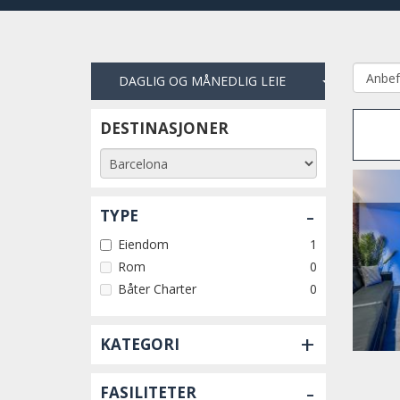
DAGLIG OG MÅNEDLIG LEIE
DESTINASJONER
-
TYPE
Eiendom
1
Rom
0
Båter Charter
0
+
KATEGORI
-
FASILITETER