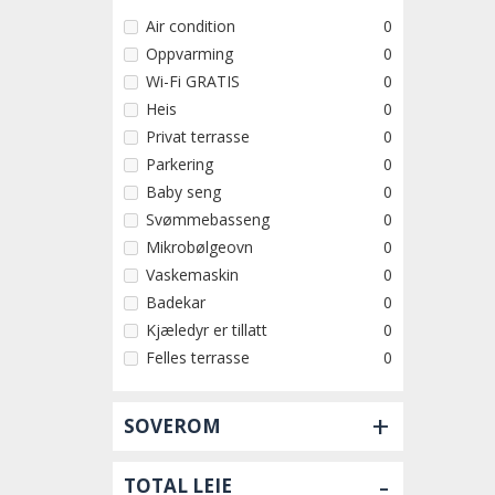
Air condition
0
Oppvarming
0
Wi-Fi GRATIS
0
Heis
0
Privat terrasse
0
Parkering
0
Baby seng
0
Svømmebasseng
0
Mikrobølgeovn
0
Vaskemaskin
0
Badekar
0
Kjæledyr er tillatt
0
Felles terrasse
0
+
SOVEROM
-
TOTAL LEIE