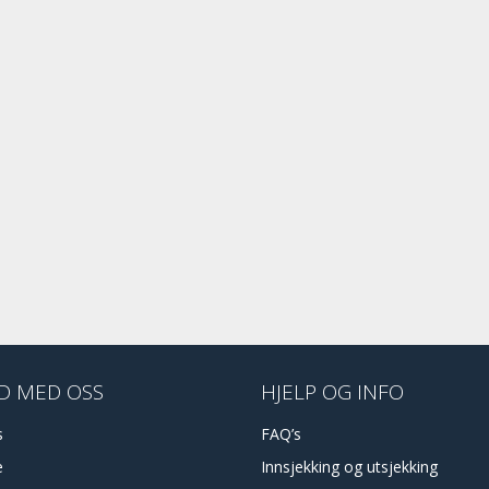
D MED OSS
HJELP OG INFO
s
FAQ’s
e
Innsjekking og utsjekking