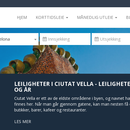
HJEM
KORTTIDSLEIE
MÅNEDLIG UTLEIE
B
elona
LEILIGHETER I CIUTAT VELLA - LEILIGHET
OG ÅR
Ciutat Vella er ett av de eldste områdene i byen, og navnet
finnes her. Når man går gjennom gatene, kan man nesten få en 
butikker, barer, kafeer og restauranter.
Man kan lett tilbringe en hel dag i dette distriktet bare med å 
LES MER
som er majestetisk og magisk på samme tid. For å komme dit