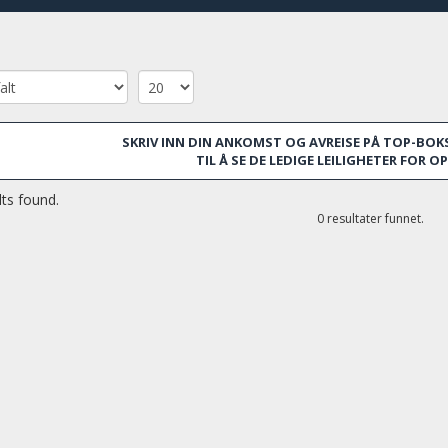
Plaza Catalunya. Stranden og marinaen ligger bare en kort sp
OMRÅDER
Barceloneta, Santa Caterina-Born, Raval og Gòtic.
SKRIV INN DIN ANKOMST OG AVREISE PÅ TOP-BOKS
TIL Å SE DE LEDIGE LEILIGHETER FOR 
ts found.
0 resultater funnet.