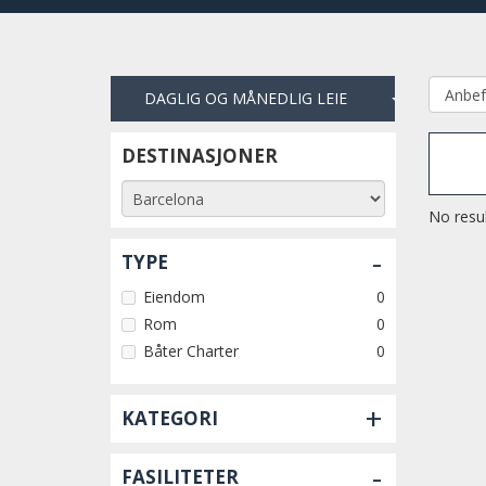
DAGLIG OG MÅNEDLIG LEIE
DESTINASJONER
No resul
-
TYPE
Eiendom
0
Rom
0
Båter Charter
0
+
KATEGORI
-
FASILITETER