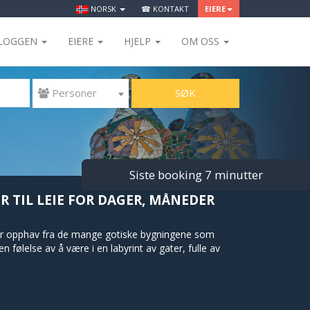
NORSK
☎ KONTAKT
EIERE
LOGGEN
EIERE
HJELP
OM OSS
SØK
 Personer
Siste booking 7 minutter
ER TIL LEIE FOR DAGER, MÅNEDER
 har opphav fra de mange gotiske bygningene som
følelse av å være i en labyrint av gater, fulle av
beundre arkitekturen. Et godt tips er katedralen,
, må du gå øst for Las Ramblas og sørøst fra