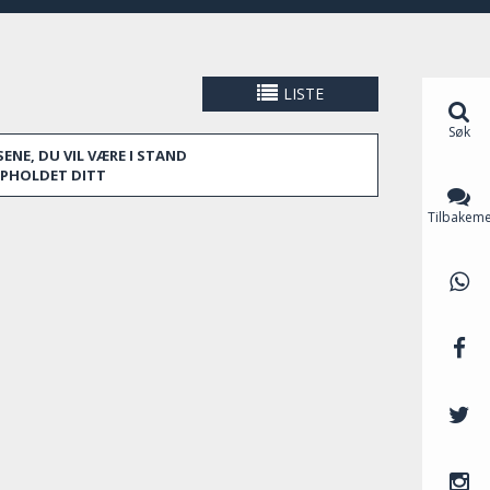
asertur unna.
LISTE
Søk
ENE, DU VIL VÆRE I STAND
OPPHOLDET DITT
Tilbakeme