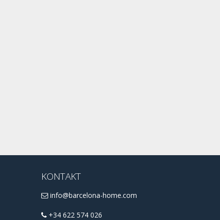
KONTAKT
info@barcelona-home.com
+34 622 574 026