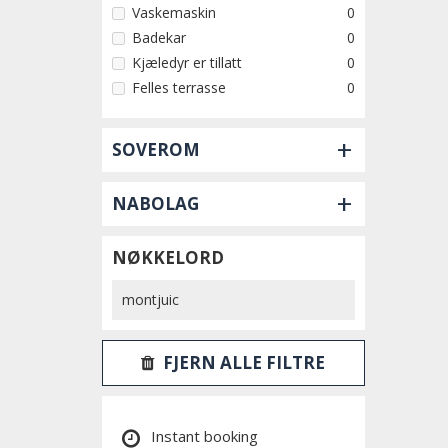
Vaskemaskin
0
Badekar
0
Kjæledyr er tillatt
0
Felles terrasse
0
+
SOVEROM
+
NABOLAG
NØKKELORD
FJERN ALLE FILTRE
Instant booking