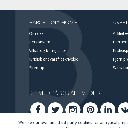
BARCELONA-HOME
ARBEI
Om oss
Affiliate
Personvern
Partner
Vilkår og betingelser
Praksis
Juridisk ansvarsfraskrivelse
Fjern pr
Sitemap
Samarbe
BLI MED PÅ SOSIALE MEDIER
We use our own and third-party cookies for analytical pur