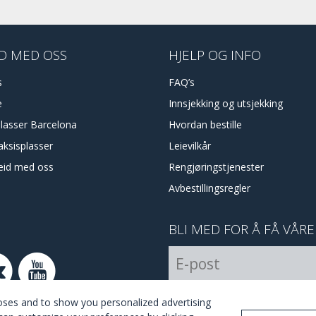
D MED OSS
HJELP OG INFO
s
FAQ’s
e
Innsjekking og utsjekking
plasser Barcelona
Hvordan bestille
aksisplasser
Leievilkår
id med oss
Rengjøringstjenester
Avbestillingsregler
BLI MED FOR Å FÅ VÅR
I Agree with the
terms and 
poses and to show you personalized advertising