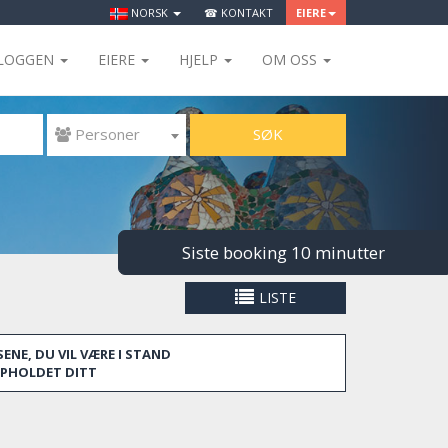
NORSK
☎ KONTAKT
EIERE
LOGGEN
EIERE
HJELP
OM OSS
SØK
 Personer
Siste booking 10 minutter
LISTE
ENE, DU VIL VÆRE I STAND
OPPHOLDET DITT