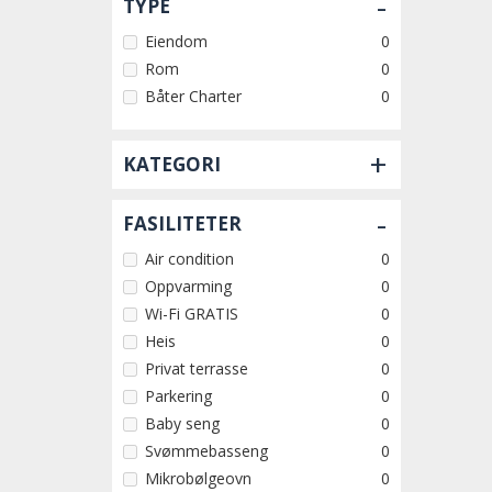
-
TYPE
Eiendom
0
Rom
0
Båter Charter
0
+
KATEGORI
-
FASILITETER
Air condition
0
Oppvarming
0
Wi-Fi GRATIS
0
Heis
0
Privat terrasse
0
Parkering
0
Baby seng
0
Svømmebasseng
0
Mikrobølgeovn
0