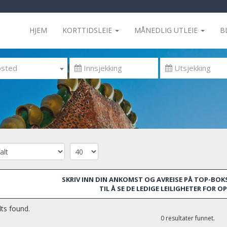
HJEM
KORTTIDSLEIE
MÅNEDLIG UTLEIE
B
sted
SKRIV INN DIN ANKOMST OG AVREISE PÅ TOP-BOKS
TIL Å SE DE LEDIGE LEILIGHETER FOR 
ts found.
0 resultater funnet.