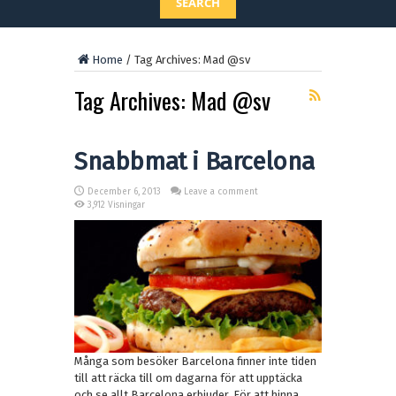
SEARCH
Home
/
Tag Archives: Mad @sv
Tag Archives:
Mad @sv
Snabbmat i Barcelona
December 6, 2013
Leave a comment
3,912 Visningar
Många som besöker Barcelona finner inte tiden
till att räcka till om dagarna för att upptäcka
och se allt Barcelona erbjuder. För att hinna