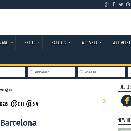
MANG
FRITID
KATALOG
ATT VETA
AKTIVITET
nden
FÖLJ O
 @en @sv
ticas @en @sv
NEWBIE
 Barcelona