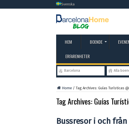
Svenska
HEM
BOENDE
EVENE
ERFARENHETER
Barcelona
Alla boe
Home
/
Tag Archives: Guías Turísticas
Tag Archives:
Guías Turís
Bussresor i och från