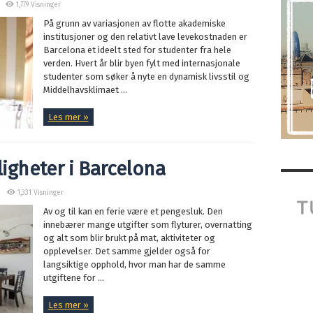
1,779 Visninger
På grunn av variasjonen av flotte akademiske
institusjoner og den relativt lave levekostnaden er
Barcelona et ideelt sted for studenter fra hele
verden. Hvert år blir byen fylt med internasjonale
studenter som søker å nyte en dynamisk livsstil og
Middelhavsklimaet ...
Les mer »
ligheter i Barcelona
1,331 Visninger
Av og til kan en ferie være et pengesluk. Den
innebærer mange utgifter som flyturer, overnatting
og alt som blir brukt på mat, aktiviteter og
opplevelser. Det samme gjelder også for
langsiktige opphold, hvor man har de samme
utgiftene for ...
Les mer »