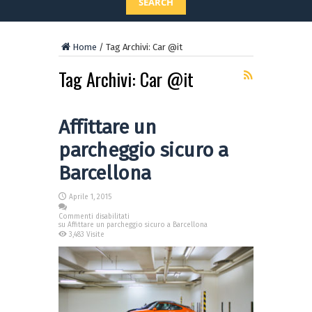
SEARCH
Home
/
Tag Archivi: Car @it
Tag Archivi:
Car @it
Affittare un
parcheggio sicuro a
Barcellona
Aprile 1, 2015
Commenti disabilitati
su Affittare un parcheggio sicuro a Barcellona
3,483 Visite