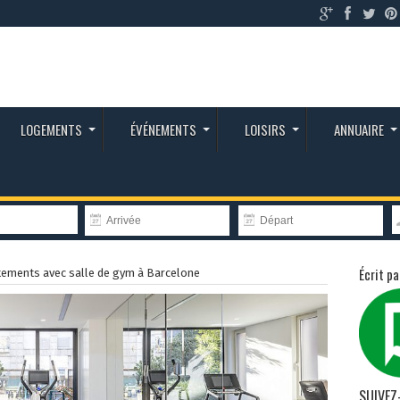
LOGEMENTS
ÉVÉNEMENTS
LOISIRS
ANNUAIRE
Écrit pa
ements avec salle de gym à Barcelone
SUIVEZ