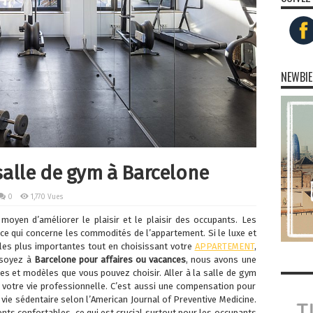
NEWBIE
alle de gym à Barcelone
0
1,770 Vues
yen d’améliorer le plaisir et le plaisir des occupants. Les
 ce qui concerne les commodités de l’appartement. Si le luxe et
s les plus importantes tout en choisissant votre
APPARTEMENT
,
 soyez à
Barcelone pour affaires ou vacances
, nous avons une
s et modèles que vous pouvez choisir. Aller à la salle de gym
 votre vie professionnelle. C’est aussi une compensation pour
vie sédentaire selon l’American Journal of Preventive Medicine.
nts confortables, ce qui est crucial surtout pour les occupants