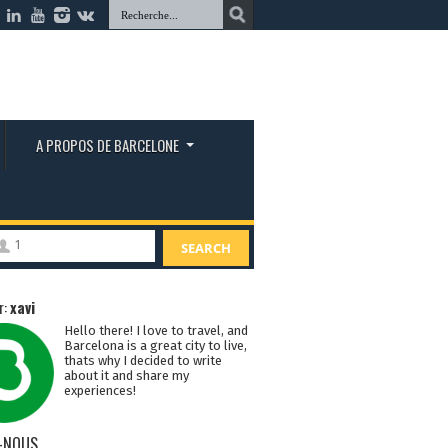
A PROPOS DE BARCELONE
1
SEARCH
r:
xavi
Hello there! I love to travel, and
Barcelona is a great city to live,
thats why I decided to write
about it and share my
experiences!
-NOUS