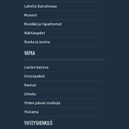
Lähellä Barcelonaa
Museot
Musiikki ja Tapahtumat
Nähtävyydet
Ruoka ja Juoma
VAPAA
Lasten kanssa
Ostospaikat
Rannat
Urheilu
Yhden päivän matkoja
Yöelämä
YHTEYSHENKILÖ