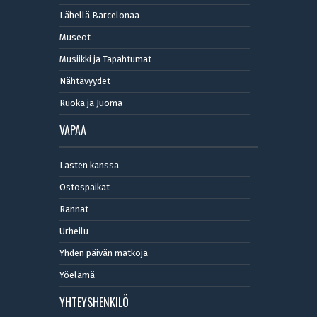
Lähellä Barcelonaa
Museot
Musiikki ja Tapahtumat
Nähtävyydet
Ruoka ja Juoma
VAPAA
Lasten kanssa
Ostospaikat
Rannat
Urheilu
Yhden päivän matkoja
Yöelämä
YHTEYSHENKILÖ