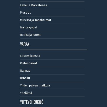
Lähellä Barcelonaa
Museot
Musiikki ja Tapahtumat
Nähtävyydet
Ruoka ja Juoma
VAPAA
Lasten kanssa
Ostospaikat
Rannat
Urheilu
Yhden päivän matkoja
Yöelämä
YHTEYSHENKILÖ