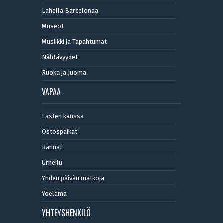
Lähellä Barcelonaa
Museot
Musiikki ja Tapahtumat
Nähtävyydet
Ruoka ja Juoma
VAPAA
Lasten kanssa
Ostospaikat
Rannat
Urheilu
Yhden päivän matkoja
Yöelämä
YHTEYSHENKILÖ