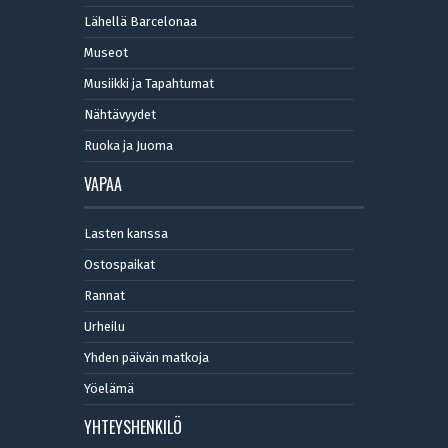
Lähellä Barcelonaa
Museot
Musiikki ja Tapahtumat
Nähtävyydet
Ruoka ja Juoma
VAPAA
Lasten kanssa
Ostospaikat
Rannat
Urheilu
Yhden päivän matkoja
Yöelämä
YHTEYSHENKILÖ