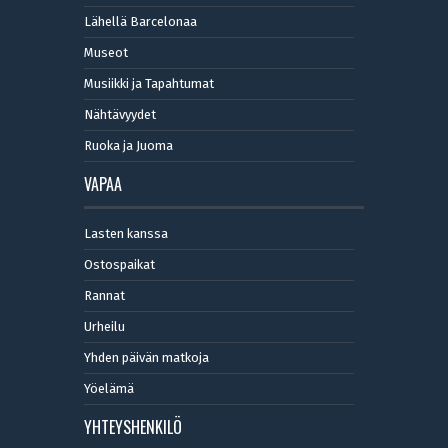
Lähellä Barcelonaa
Museot
Musiikki ja Tapahtumat
Nähtävyydet
Ruoka ja Juoma
VAPAA
Lasten kanssa
Ostospaikat
Rannat
Urheilu
Yhden päivän matkoja
Yöelämä
YHTEYSHENKILÖ