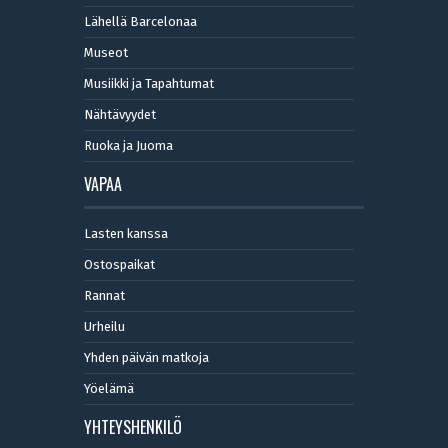
Lähellä Barcelonaa
Museot
Musiikki ja Tapahtumat
Nähtävyydet
Ruoka ja Juoma
VAPAA
Lasten kanssa
Ostospaikat
Rannat
Urheilu
Yhden päivän matkoja
Yöelämä
YHTEYSHENKILÖ