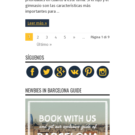
gimnasio son las características más
importantes para ...
Leer más »
1
2
3
4
5
»
...
Página 1 di 9
Último »
SÍGUENOS
NEWBIES IN BARCELONA GUIDE