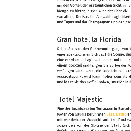
um
den Vorteil der erstaunlichen Sicht
auf d
Menge zu bieten
, super Aussicht über di
von allem: Die Bar. Die Auswahlmöglichkei
und Tapas und der
Champagner
sind den ga
Gran hotel la Florida
Sehen Sie sich den Sonnenuntergang von d
einer spektakulären Sicht auf
die Sonne, da
eine erholsame Lage weit oben und näher
einem Cocktail
und langen Sie zu bei der Au
verfliegen wird, wenn die Aussicht so 
Aussichtspunkt wird kaum höher sein als di
und lässt Sie das Gefühl haben, luxuriös in 
Hotel Majestic
Eine der
luxuriösesten Terrassen in Barcel
Meter von Gaudis berühmten
Casa Batllo
en
mit wunderbarer Aussicht auf den Boulev
schweigen von der Skyline der Stadt. Sich
definitv ein Muss auf diesem Rooftop, wo