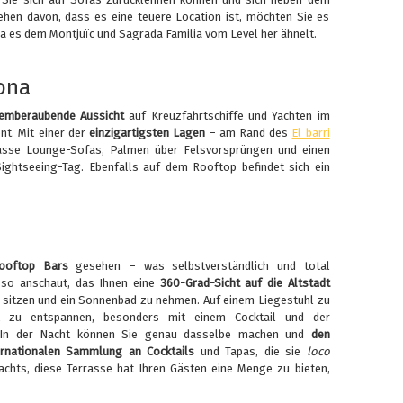
en davon, dass es eine teuere Location ist, möchten Sie es
da es dem Montjuïc und Sagrada Familia vom Level her ähnelt.
ona
emberaubende Aussicht
auf Kreuzfahrtschiffe und Yachten im
nt. Mit einer der
einzigartigsten Lagen
– am Rand des
El barri
rrasse Lounge-Sofas, Palmen über Felsvorsprüngen und einen
ghtseeing-Tag. Ebenfalls auf dem Rooftop befindet sich ein
ooftop Bars
gesehen – was selbstverständlich und total
 so anschaut, das Ihnen eine
360-Grad-Sicht auf die Altstadt
 sitzen und ein Sonnenbad zu nehmen. Auf einem Liegestuhl zu
it zu entspannen, besonders mit einem Cocktail und der
. In der Nacht können Sie genau dasselbe machen und
den
ernationalen Sammlung an Cocktails
und Tapas, die sie
loco
chts, diese Terrasse hat Ihren Gästen eine Menge zu bieten,