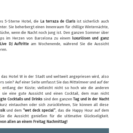
ses 5-Sterne Hotel, die
La terraza de Claris
ist sicherlich auch
er. Sie beherbergt einen Innenraum für chillige Winternächte,
 Küche, wenn die Nacht noch jung ist. Den ganzen Sommer über
tops im Herzen von Barcelona zu einem
luxuriösen und ganz
Live DJ Auftritte
am Wochenende, während Sie die Aussicht
ren.
 das Hotel W in der Stadt und weltweit angepriesen wird, also
rs sein? Auf einer Seite umfasst Sie das Mittelmeer und auf der
e
entlang der Küste; vielleicht nicht so hoch wie die anderen
 sie eine gute Aussicht und einen Cocktail, dem man nicht
gte Cocktails und Drinks
sind den ganzen
Tag und in der Nacht
kurz eintauchen oder sich zurücklehnen, Sie können all diese
sik
und dem
“wet deck special”
, das die Happy Hour auf dem
ie die Aussicht genießen für die ultimative Glückseligkeit.
 von allen an einem Freitag Nachmittag!