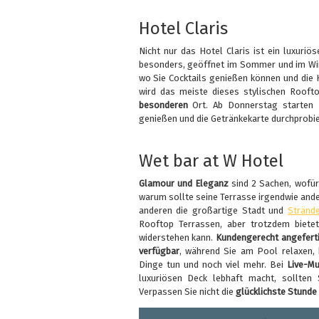
Hotel Claris
Nicht nur das Hotel Claris ist ein luxuriö
besonders, geöffnet im Sommer und im Wint
wo Sie Cocktails genießen können und die
wird das meiste dieses stylischen Roof
besonderen
Ort. Ab Donnerstag starten
genießen und die Getränkekarte durchprobie
Wet bar at W Hotel
Glamour und Eleganz
sind 2 Sachen, wofür
warum sollte seine Terrasse irgendwie ande
anderen die großartige Stadt und
Stränd
Rooftop Terrassen, aber trotzdem bietet
widerstehen kann.
Kundengerecht angeferti
verfügbar
, während Sie am Pool relaxen, 
Dinge tun und noch viel mehr. Bei
Live-Mu
luxuriösen Deck lebhaft macht, sollten S
Verpassen Sie nicht die
glücklichste Stunde