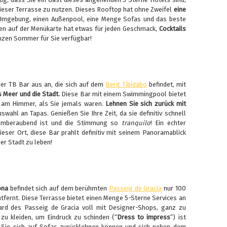
ieser Terrasse zu nutzen. Dieses Rooftop hat ohne Zweifel
eine
e Umgebung, einen Außenpool, eine Menge Sofas und das beste
ten auf der Menükarte hat etwas für jeden Geschmack,
Cocktails
nzen Sommer für Sie verfügbar!
er TB Bar aus an, die sich auf dem
Berg Tibidabo
befindet, mit
s
Meer und die Stadt.
Diese Bar mit einem Swimmingpool bietet
 am Himmer, als Sie jemals waren.
Lehnen Sie sich zurück mit
swahl an Tapas. Genießen Sie Ihre Zeit, da sie definitiv schnell
atemberaubend ist und die Stimmung so
tranquilo
! Ein echter
eser Ort, diese Bar prahlt definitiv mit seinem Panoramablick
der Stadt zu leben!
ona
befindet sich auf dem berühmten
Passeig de Gracia
nur 100
tfernt. Diese Terrasse bietet einen Menge 5-Sterne Services an
ard des Passeig de Gracia voll mit Designer-Shops, ganz zu
 zu kleiden, um Eindruck zu schinden (“
Dress to impress
“) ist
 Sie sich auf Sofas zurücklehnen können und sich neben dem