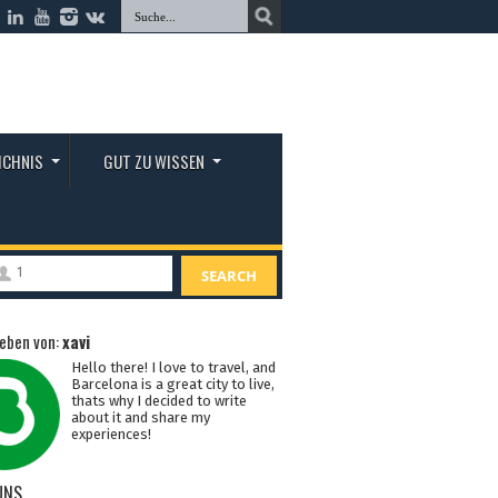
ICHNIS
GUT ZU WISSEN
1
SEARCH
eben von:
xavi
Hello there! I love to travel, and
Barcelona is a great city to live,
thats why I decided to write
about it and share my
experiences!
UNS