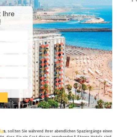
 Ihre
!
la
s
, sollten Sie während Ihrer abendlichen Spaziergänge einen
ötig, dass Sie ein Gast dieses angehenden 5 Sterne Hotels sind,