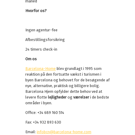
måned
Hvorfor os?
Ingen agentur-fee
Afbestillingsforsikring
24 timers check-in
Om os
Barcelona-Home
blev grundlagt i 1995 som
reaktion på den fortsatte vækst i turismen i
byen Barcelona og behovet for de besøgende af
nye, alternative, praktisk og billigere bolig.
Barcelona Hjem opfylder dette behov ved at
levere flotte
lejligheder
og
værelser
i de bedste
områder i byen.
Office: +34 689 160 514
Fax: +34 932 893 630
Email:
infobcn@barcelona-home.com