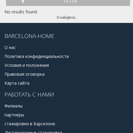
хорошо связан с поездами и имеет свой собственный
FILTER
аэропорт.который связан со многими европейскими
No results found.
городами. Если вы находитесь в Жироне,то Барселона
0 найдено.
находится всего в часе езды на поезде.
BARCELONA-HOME
О нас
Политика конфиденциальности
Условия и положения
Правовая оговорка
Карта сайта
РАБОТАТЬ С НАМИ
Филиалы
партнеры
стажировки в Барселоне
Дистанционные стажировки