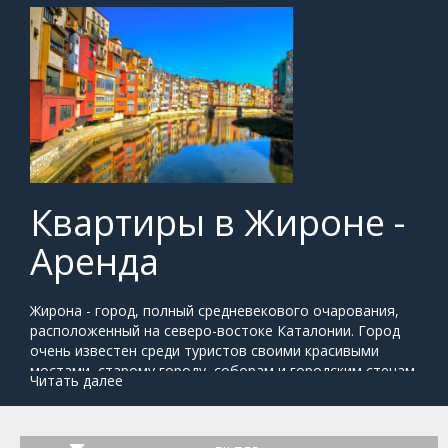
Квартиры в Жироне -
Аренда
Жирона - город, полный средневекового очарования,
расположенный на северо-востоке Каталонии. Город
очень известен среди туристов своими красивыми
мостами, старому городу, соборам и городским стенам.
Читать далее
Старый город расположен на западной стороне реки и
более современная часть на стороне востока. В
Жирону очень легко путешествовать так как город