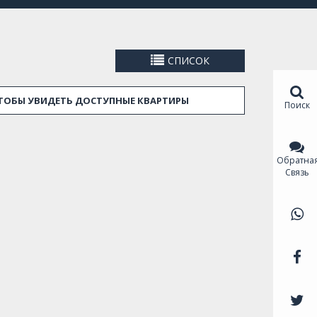
 много. Во-первых, потому что именно здесь
льшая часть окрестностей находится на
лькими коммерческими районами, парками и
алеко от центра города и хорошо связан с
СПИСОК
 некоторые туристические
rals de Barcelona и Parc del Fòrum, где обычно
ак Diagonal Mar и Glòries. Так что это хорошее
ЧТОБЫ УВИДЕТЬ ДОСТУПНЫЕ КВАРТИРЫ
Поиск
ий период в отпуск.
Sant Martí, ​​от роскошных пентхаусов и домов
й и частной недвижимости до дешевых комнат
Обратна
овет, или если вам нужна помощь при
Связь