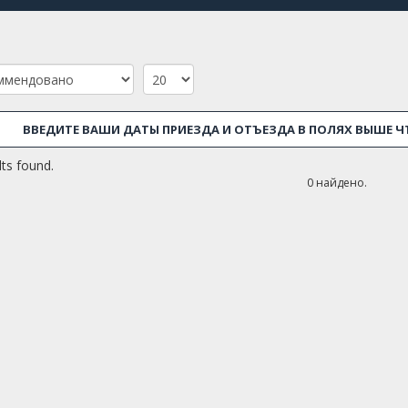
Почему вы захотите снять квартиру в Sant Martí? Причин
можно найти большинство городских пляжей, так как бо
береговой линии. Во-вторых, Sant Martí известен неско
развлекательными заведениями. Он также находится нед
линиями метро и автобусами. В этом районе также есть
достопримечательности, такие как Museu de Ciències Natu
происходят некоторые события. Торговые центры, такие к
ВВЕДИТЕ ВАШИ ДАТЫ ПРИЕЗДА И ОТЪЕЗДА В ПОЛЯХ ВЫШЕ 
место, чтобы жить долгий период или приехать на коротк
ts found.
Barcelona Home предлагает вам несколько видов жилья в 
0 найдено.
до комфортабельных однокомнатных квартир, от дорого
в общих квартирах. Свяжитесь с нами, если вам нужен с
бронировании квартиры в Sant Martí, Барселона.