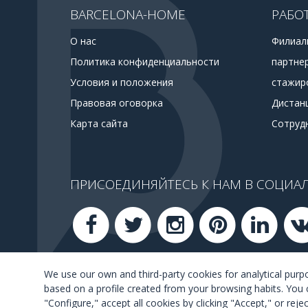
BARCELONA-HOME
РАБО
О нас
Филиал
Политика конфиденциальности
партне
Условия и положения
стажир
Правовая оговорка
Дистан
Карта сайта
Сотруд
ПРИСОЕДИНЯЙТЕСЬ К НАМ В СОЦИАЛ
We use our own and third-party cookies for analytical pur
based on a profile created from your browsing habits. You 
"Configure," accept all cookies by clicking "Accept," or rej