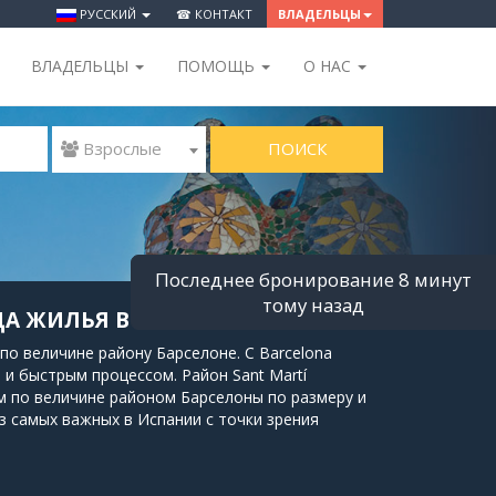
РУССКИЙ
☎ КОНТАКТ
ВЛАДЕЛЬЦЫ
ВЛАДЕЛЬЦЫ
ПОМОЩЬ
O НАС
ПОИСК
 Взрослые
Последнее бронирование 8 минут
тому назад
НДА ЖИЛЬЯ В БАРСЕЛОНЕ
 по величине району Барселоне. С Barcelona
и быстрым процессом. Район Sant Martí
м по величине районом Барселоны по размеру и
из самых важных в Испании с точки зрения
я одним из самых оживленных районов
ический рост города.