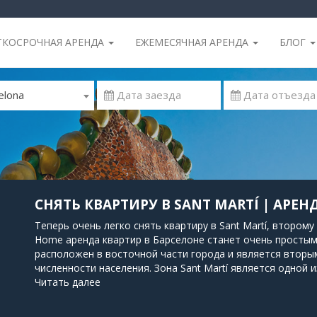
ТКОСРОЧНАЯ АРЕНДА
ЕЖЕМЕСЯЧНАЯ АРЕНДА
БЛОГ
elona
СНЯТЬ КВАРТИРУ В SANT MARTÍ | АРЕ
Теперь очень легко снять квартиру в Sant Martí, второму
Home аренда квартир в Барселоне станет очень простым 
расположен в восточной части города и является вторы
численности населения. Зона Sant Martí является одной 
промышленности. В настоящее время Sant Martí являетс
Читать далее
Барселоны, который вносит значительный вклад в эконом