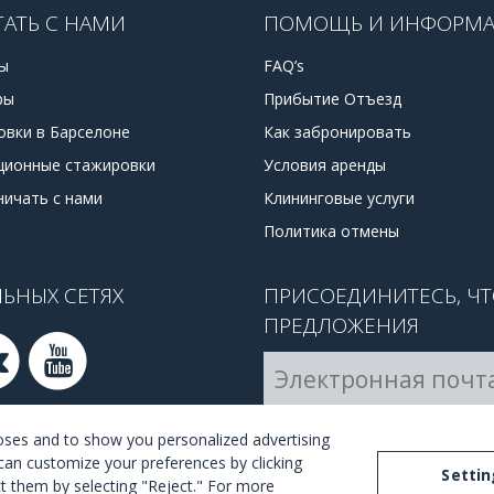
ТАТЬ С НАМИ
ПОМОЩЬ И ИНФОРМ
ы
FAQ’s
ры
Прибытие Отъезд
овки в Барселоне
Как забронировать
ционные стажировки
Условия аренды
ничать с нами
Клининговые услуги
Политика отмены
ЬНЫХ СЕТЯХ
ПРИСОЕДИНИТЕСЬ, Ч
ПРЕДЛОЖЕНИЯ
Я согласен с
правилами и
poses and to show you personalized advertising
can customize your preferences by clicking
Settin
ect them by selecting "Reject." For more