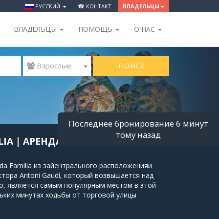
РУССКИЙ
☎ КОНТАКТ
ВЛАДЕЛЬЦЫ
ВЛАДЕЛЬЦЫ
ПОМОЩЬ
O НАС
ПОИСК
 Взрослые
Последнее бронирование 6 минут
тому назад
LIA | АРЕНДА ЖИЛЬЯ В
ada Familia из зайентрального расположенияи
ктора Antoni Gaudí, который возвышается над
о, является самым популярным местом в этой
ьких минутах ходьбы от торговой улицы
 Batlló и La Pedrera. Близость нескольких
ие до центра Барселоны еще короче. Район