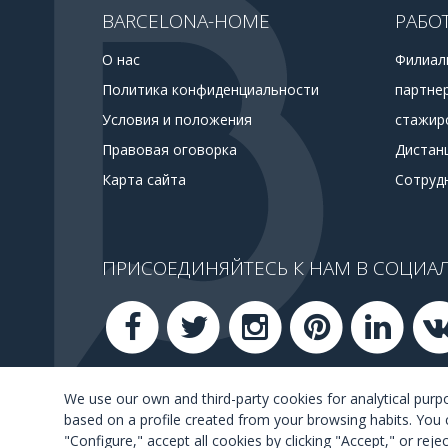
BARCELONA-HOME
РАБО
О нас
Филиал
Политика конфиденциальности
партне
Условия и положения
стажир
Правовая оговорка
Дистан
Карта сайта
Сотруд
ПРИСОЕДИНЯЙТЕСЬ К НАМ В СОЦИАЛ
We use our own and third-party cookies for analytical pur
based on a profile created from your browsing habits. You 
"Configure," accept all cookies by clicking "Accept," or rej