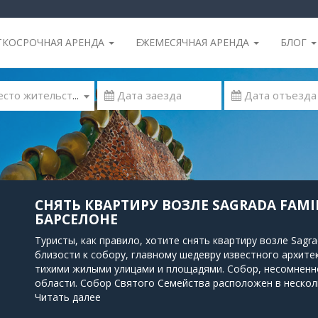
ТКОСРОЧНАЯ АРЕНДА
ЕЖЕМЕСЯЧНАЯ АРЕНДА
БЛОГ
 Место жительства
СНЯТЬ КВАРТИРУ ВОЗЛЕ SAGRADA FAMI
БАРСЕЛОНЕ
Туристы, как правило, хотите снять квартиру возле Sagr
близости к собору, главному шедевру известного архите
тихими жилыми улицами и площадями. Собор, несомненн
области. Собор Святого Семейства расположен в нескол
Passeig de Gracia, где также можно найти дом Gaudí - Casa
Читать далее
станций метро и автобусных остановок делает расстоян