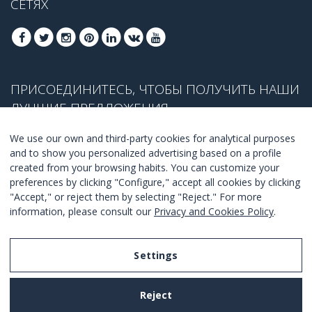
СЕТЯХ
ПРИСОЕДИНИТЕСЬ, ЧТОБЫ ПОЛУЧИТЬ НАШИ
ЛУЧШИЕ ПРЕДЛОЖЕНИЯ
We use our own and third-party cookies for analytical purposes
and to show you personalized advertising based on a profile
created from your browsing habits. You can customize your
ПРИСОЕДЕНИТЬСЯ
preferences by clicking "Configure," accept all cookies by clicking
"Accept," or reject them by selecting "Reject." For more
Я согласен с
правилами и условиями
.
information, please consult our
Privacy and Cookies Policy
.
Settings
Legal Notice
Reject
Privacy and Cookies Policy