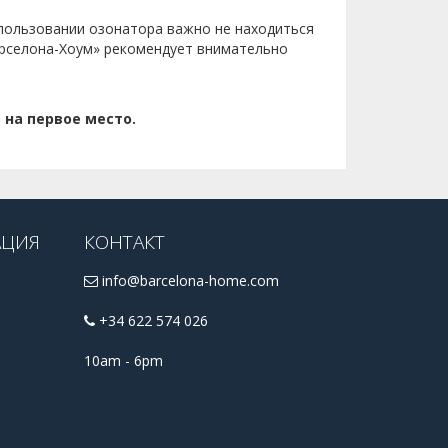
пользовании озонатора важно не находиться
арселона-Хоум» рекомендует внимательно
 на первое место.
АЦИЯ
КОНТАКТ
info@barcelona-home.com
+34 622 574 026
10am - 6pm