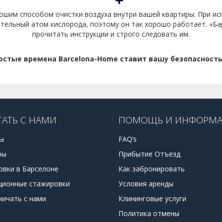
ошим способом очистки воздуха внутри вашей квартиры. При ис
ительный атом кислорода, поэтому он так хорошо работает. «Б
прочитать инструкции и строго следовать им.
остые времена Barcelona-Home ставит вашу безопасность
ТАТЬ С НАМИ
ПОМОЩЬ И ИНФОРМ
ы
FAQ’s
ры
Прибытие Отъезд
овки в Барселоне
Как забронировать
ционные стажировки
Условия аренды
ничать с нами
Клининговые услуги
Политика отмены