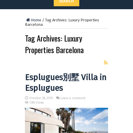
SEARCH
Home
/
Tag Archives: Luxury Properties
Barcelona
Tag Archives:
Luxury
Properties Barcelona
Esplugues別墅 Villa in
Esplugues
October 28, 2015
Leave a comment
1,514 Views