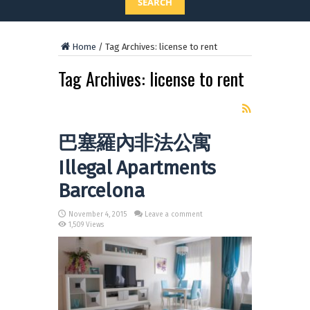
SEARCH
Home
/
Tag Archives: license to rent
Tag Archives:
license to rent
巴塞羅內非法公寓
Illegal Apartments
Barcelona
November 4, 2015
Leave a comment
1,509 Views