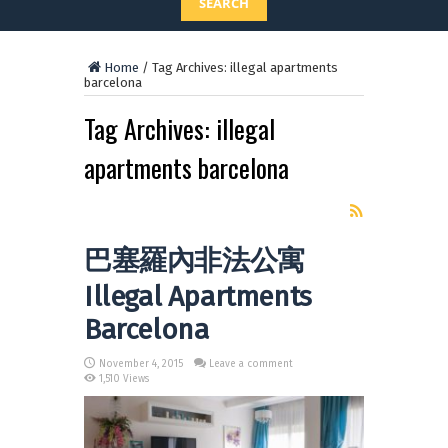
SEARCH
Home
/
Tag Archives: illegal apartments
barcelona
Tag Archives:
illegal
apartments barcelona
巴塞羅內非法公寓
Illegal Apartments
Barcelona
November 4, 2015
Leave a comment
1,510 Views