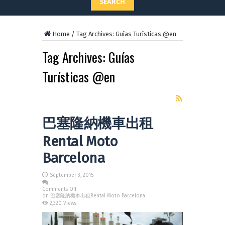
SEARCH
Home
/
Tag Archives: Guías Turísticas @en
Tag Archives:
Guías
Turísticas @en
巴塞隆納機車出租
Rental Moto
Barcelona
September 3, 2015
Comments Off
on 巴塞隆納機車出租Rental Moto Barcelona
2,320 Views