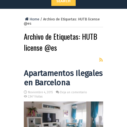
SEARCH
Home
/
Archivo de Etiquetas: HUTB license
@es
Archivo de Etiquetas:
HUTB
license @es
Apartamentos Ilegales
en Barcelona
Noviembre 4, 2015
Deja un comentario
2,147 Visitas