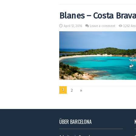
Blanes – Costa Brav
April 12, 2016
Leave a comment
3,262 An
1
2
»
ÜBER BARCELONA