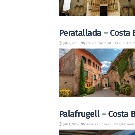
Peratallada – Costa 
Juli 2, 2016
Leave a comment
2,363 Ansic
Palafrugell – Costa 
Juli 1, 2016
Leave a comment
2,090 Ansic