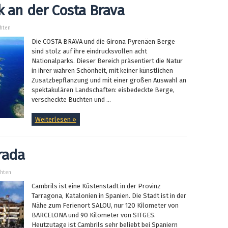
k an der Costa Brava
chten
Die COSTA BRAVA und die Girona Pyrenäen Berge
sind stolz auf ihre eindrucksvollen acht
Nationalparks. Dieser Bereich präsentiert die Natur
in ihrer wahren Schönheit, mit keiner künstlichen
Zusatzbepflanzung und mit einer großen Auswahl an
spektakulären Landschaften: eisbedeckte Berge,
verscheckte Buchten und ...
Weiterlesen »
rada
chten
Cambrils ist eine Küstenstadt in der Provinz
Tarragona, Katalonien in Spanien. Die Stadt ist in der
Nähe zum Ferienort SALOU, nur 120 Kilometer von
BARCELONA und 90 Kilometer von SITGES.
Heutzutage ist Cambrils sehr beliebt bei Spaniern