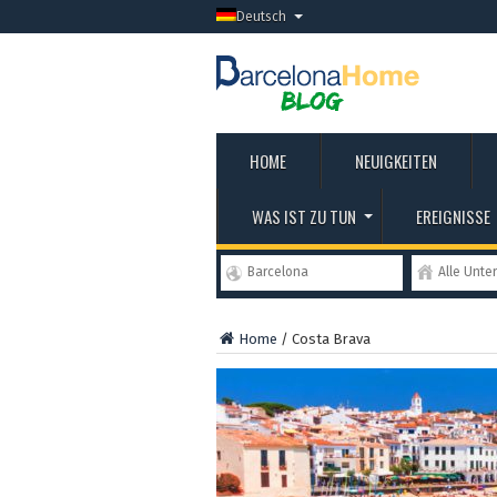
Deutsch
HOME
NEUIGKEITEN
WAS IST ZU TUN
EREIGNISSE
Barcelona
Alle Unte
Home
/
Costa Brava