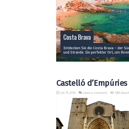
Costa Brava
Entdecken Sie die Costa Brava – der S
und Strände. Ein perfekter Ort, um Ihren
Castelló d’Empúries
Juli 19, 2016
Leave a comment
1,985 Ansi