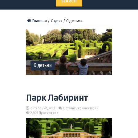
SEARCH
Главная
/
Отдых
/
С детьми
С детьми
Парк Лабиринт
октябрь 28, 2013
Оставить комментарий
2,805 Просмотров