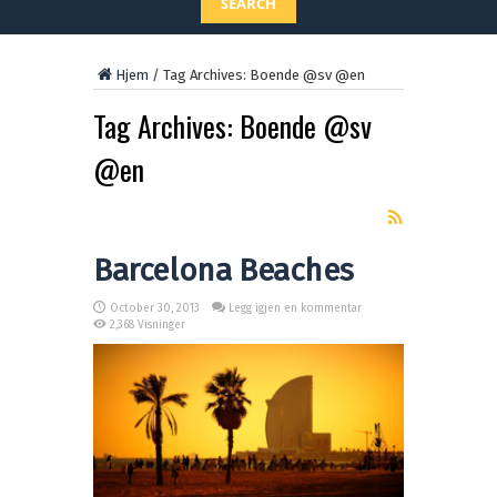
SEARCH
Hjem
/
Tag Archives: Boende @sv @en
Tag Archives:
Boende @sv
@en
Barcelona Beaches
October 30, 2013
Legg igjen en kommentar
2,368 Visninger