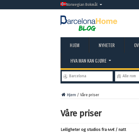
Norwegian Bokmål
HJEM
NYHETER
OV
HVA MAN KAN GJØRE
Barcelona
Alle rom
Hjem
/
Våre priser
Våre priser
Leiligheter og studios fra 44€ / natt