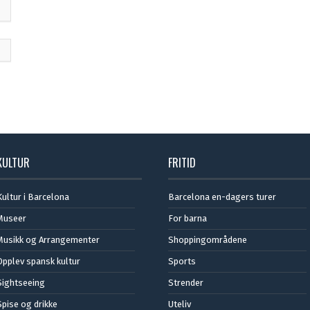
KULTUR
FRITID
Kultur i Barcelona
Barcelona en-dagers turer
Museer
For barna
Musikk og Arrangementer
Shoppingområdene
Opplev spansk kultur
Sports
Sightseeing
Strender
Spise og drikke
Uteliv