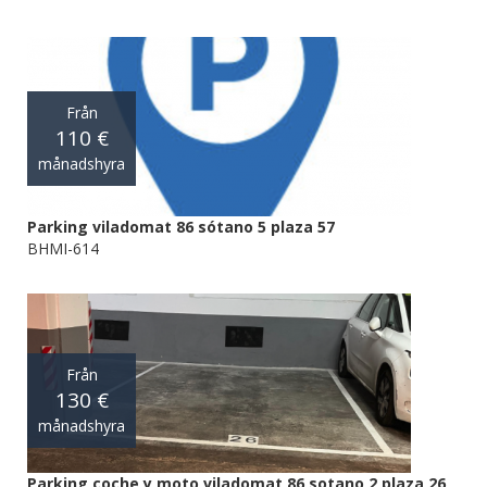
Från
110 €
månadshyra
Parking viladomat 86 sótano 5 plaza 57
BHMI-614
Från
130 €
månadshyra
Parking coche y moto viladomat 86 sotano 2 plaza 26