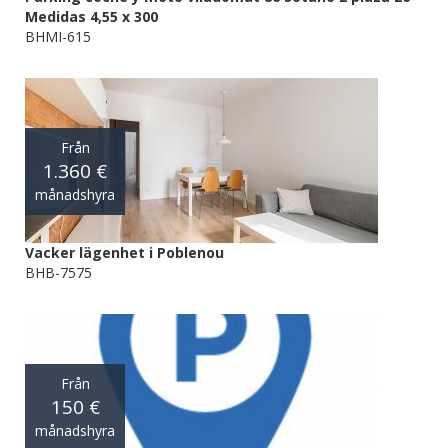
Medidas 4,55 x 300
BHMI-615
Från
1.360 €
månadshyra
Vacker lägenhet i Poblenou
BHB-7575
Från
150 €
månadshyra