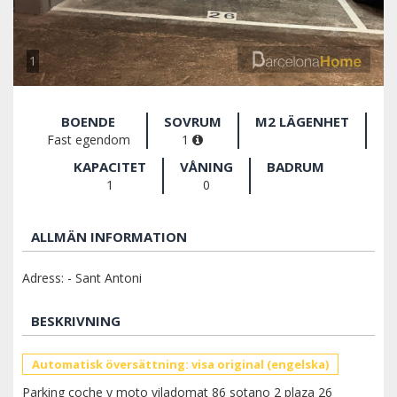
1
BOENDE
SOVRUM
M2 LÄGENHET
Fast egendom
1
KAPACITET
VÅNING
BADRUM
1
0
ALLMÄN INFORMATION
Adress: - Sant Antoni
BESKRIVNING
Automatisk översättning: visa original (engelska)
Parking coche y moto viladomat 86 sotano 2 plaza 26