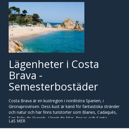
Lägenheter i Costa
Brava -
Semesterbostäder
Costa Brava är en kustregion i nordöstra Spanien, i
Gironaprovinsen. Dess kust är känd för fantastiska stränder
och natur och här finns turistorter som Blanes, Cadaqués,
San Feliu de Guixols, Lloret de Mar, Rosas och Santa
LäS MER
Christina D'Aro med flera. Dessa orter är perfekta för en