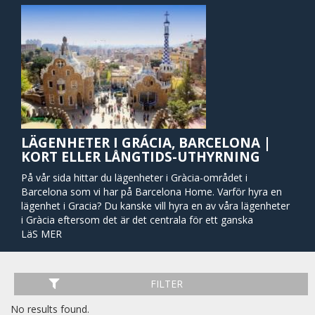
LÄGENHETER I GRÁCIA, BARCELONA |
KORT ELLER LÅNGTIDS-UTHYRNING
På vår sida hittar du lägenheter i Gràcia-området i
Barcelona som vi har på Barcelona Home. Varför hyra en
lägenhet i Gracia? Du kanske vill hyra en av våra lägenheter
i Gràcia eftersom det är det centrala för ett ganska
imponerande antal modernistiska byggnader och parker,
LäS MER
eleganta butiker och ett brett utbud av internationella rätter
(särskilt ett antal bra libanesiska restauranger). De flesta av
stadsdelens sevärdheter är mycket centrala och
FILTER
lättillgängliga till fots. I Gràcia kan du hitta några av
Barcelonas mest populära turistattraktioner, som Park
No results found.