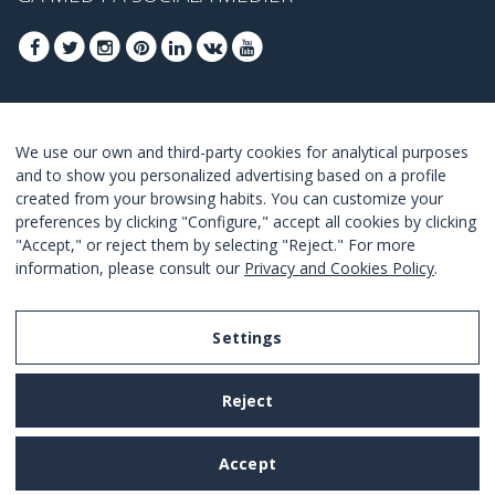
GÅ MED FÖR ATT TA DEL AV DE BÄSTA
We use our own and third-party cookies for analytical purposes
ERBJUDANDENA
and to show you personalized advertising based on a profile
created from your browsing habits. You can customize your
GÅ MED
preferences by clicking "Configure," accept all cookies by clicking
"Accept," or reject them by selecting "Reject." For more
I Agree with the
terms and conditions
.
information, please consult our
Privacy and Cookies Policy
.
Settings
Legal Notice
Reject
Privacy and Cookies Policy
Terms and Conditions of Use
Accept
Settings